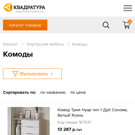
Якутск
Профи
Доставка и оплата
ОТДЕЛОЧНЫЕ МАТЕРИАЛЫ
Готовые решения
0
Каталог товаров
+7 (4112) 50-55-82
Акции
Контакты
в будние дни - с 9.00 до 18.00,
Сб, Вс — выходной
Каталог
|
Корпусная мебель
|
Комоды
Отзывы
ЗАКАЗАТЬ ЗВОНОК
Комоды
Вход
/
Регистрация
Фильтровать
Сортировать по:
по названию
по цене
Комод Трия Нуар тип 1 Дуб Сонома,
Белый Ясень
Код товара: 187837
13 287 р.
/шт