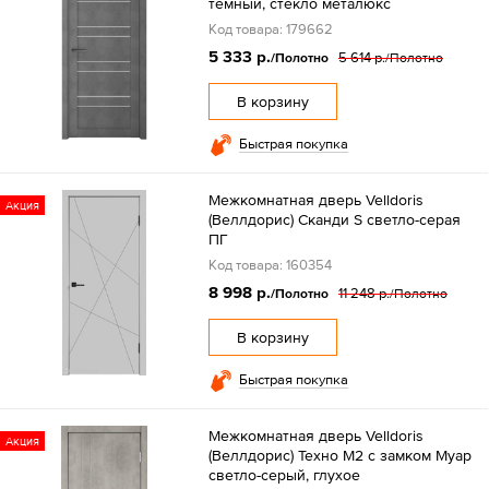
темный, стекло металюкс
Код товара: 179662
5 333 р.
5 614 р.
/Полотно
/Полотно
В корзину
Быстрая покупка
Межкомнатная дверь Velldoris
Акция
(Веллдорис) Сканди S светло-серая
ПГ
Код товара: 160354
8 998 р.
11 248 р.
/Полотно
/Полотно
В корзину
Быстрая покупка
Межкомнатная дверь Velldoris
Акция
(Веллдорис) Техно M2 с замком Муар
светло-серый, глухое