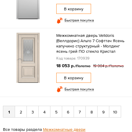
В корзину
Быстрая покупка
Межкомнатная дверь Velldoris
(Веллдорис) Альто 7 Софттач Ясень
капучино структурный - Молдинг
ясень грей ПО стекло Кристал
Код товара: 170939
18 053 р.
19 004 р.
/Полотно
/Полотно
В корзину
Быстрая покупка
1
2
3
4
5
6
7
8
9
10
Все товары раздела
Межкомнатные двери