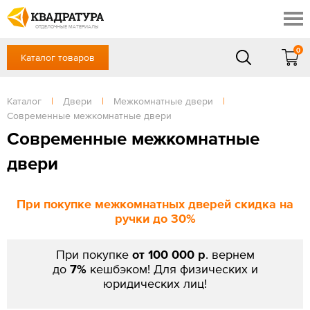
Якутск
Профи
Доставка и оплата
ОТДЕЛОЧНЫЕ МАТЕРИАЛЫ
Готовые решения
0
Каталог товаров
+7 (4112) 50-55-82
Акции
Контакты
в будние дни - с 9.00 до 18.00,
Сб, Вс — выходной
Каталог
|
Двери
|
Межкомнатные двери
|
Отзывы
Современные межкомнатные двери
ЗАКАЗАТЬ ЗВОНОК
Современные межкомнатные
Вход
/
Регистрация
двери
При покупке межкомнатных дверей скидка на
ручки до 30%
При покупке
от 100 000 р
. вернем
до
7%
кешбэком! Для физических и
юридических лиц!