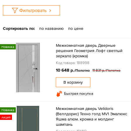
Фильтровать
Сортировать по:
по названию
по цене
Межкомнатная дверь Дверные
Новинка
решения Геометрия Лофт светлый
зеркало (кромка)
Код товара: 188998
10 648 р.
11 831 р.
/Полотно
/Полотно
В корзину
Быстрая покупка
Межкомнатная дверь Velldoris
Новинка
(Веллдорис) Техно голд MV1 Эмалюкс
Акция
Яшма алюм. кромка и молдинг
шампань